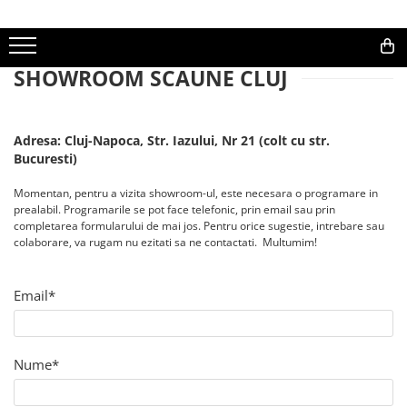
Home & Office
HORECA
WORKSPACE
SHOWROOM SCAUNE CLUJ
0
Scaune Living
Scaune Horeca
Scaune Office
Scaune Bucatarie
Baze si Mese Horeca
Birouri Office
Adresa: Cluj-Napoca, Str. Iazului, Nr 21 (colt cu str.
Scaune Insula Bar
Canapele Horeca
Bucuresti)
Scaune Ergonomice
Momentan, pentru a vizita showroom-ul, este necesara o programare in
Scaune Directoriale
prealabil. Programarile se pot face telefonic, prin email sau prin
completarea formularului de mai jos. Pentru orice sugestie, intrebare sau
Scaune De Birou
colaborare, va rugam nu ezitati sa ne contactati. Multumim!
Scaune Vizitator
Scaune Laborator
Email*
Scaune Terasa
Birouri Reglabile Electric
Nume*