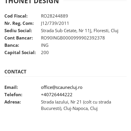
THONET DESIGN
Cod Fiscal:
RO28244889
Nr. Reg. Com:
J12/739/2011
Sediu Social:
Strada Sub Cetate, Nr 11J, Floresti, Cluj
Cont Bancar:
RO90INGB0000999902392378
Banca:
ING
Capital Social:
200
CONTACT
Email:
office@scaunecluj.ro
Telefon:
+40726444222
Adresa:
Strada Iazului, Nr 21 (colt cu strada
Bucuresti), Cluj-Napoca, Cluj