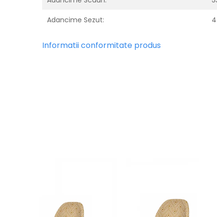
Adancime Scaun:
5
Adancime Sezut:
4
Informatii conformitate produs