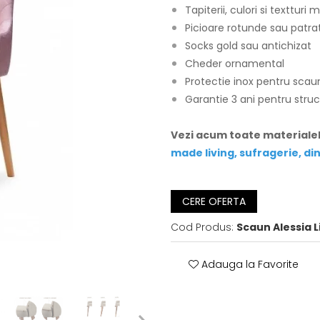
Tapiterii, culori si textturi m
Picioare rotunde sau patra
Socks gold sau antichizat
Cheder ornamental
Protectie inox pentru scau
Garantie 3 ani pentru stru
Vezi acum toate materialel
made living, sufragerie, di
CERE OFERTA
Cod Produs:
Scaun Alessia L
Adauga la Favorite