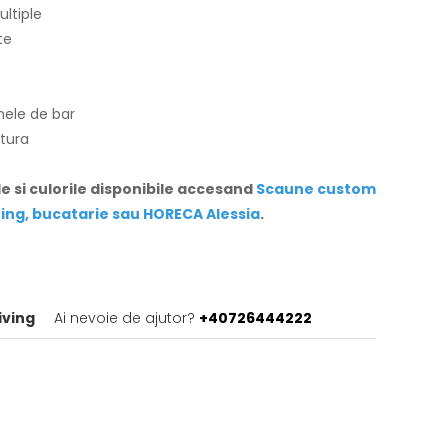
ultiple
te
nele de bar
ctura
e si culorile disponibile accesand
Scaune custom
ning, bucatarie sau HORECA Alessia
.
iving
Ai nevoie de ajutor?
+40726444222