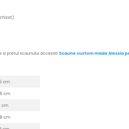
chizat)
e si pretul scaunului accesati
Scaune custom made Alessia pen
5 cm
6 cm
1 cm
8 cm