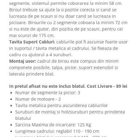
segmente, sistemul permite coborarea la minim 58 cm.
Biroul trebuie sa ajute la o pozitie corecta si cand se
lucreaza de pe scaun si nu doar cand se lucreaza in
picioare. Birourile cu 2 segmente coboara la minim 72 cm
si nu este de ajutor, din pozitia de pe scaun, pentru cei
mai scunzi de 175 cm.
Tavita Suport Cabluri:
cablurile pot fi ascunse foarte usor
in suportul / tavita metalica al cadrului. Se fixeaza de
cadru cu ajutorul a 4 suruburi.
Montaj usor:
cadrul de birou este compus din minim
componete posibile, talpa, picior, suport extensibil si
laterala prindere blat.
In pretul afisat nu este inclus blatul. Cost Livrare - 89 lei
Numar de segmente la picior: 3
Numar de motoare - 2
Tavita metalica pentru ascunderea cablurilor
Suruburi de montaj si holzsuruburi pentru prinderea
blatului
Sarcina Maxima de incarcare: 125 Kg
Lungimea cadrului: reglabil 110 - 190 cm