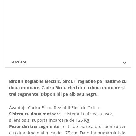
CERE OFERTA
Cod Produs:
Cadru Birou Orion Alb
Ai nevoie de ajutor?
+40726444222
Adauga la Favorite
Descriere
Birouri Reglabile Electric, birouri reglabile pe inaltime cu
doua motoare. Cadru Birou electric cu doua motoare si
trei segmente. Disponibil pe alb sau negru.
Avantaje Cadru Birou Reglabil Electric Orion:
Sistem cu doua motoare
- sistemul culiseaza usor,
silentios si suporta incarcare de 125 Kg
Picior din trei segmente
- este de mare ajutor pentru cei
cu o inaltime mai mica de 175 cm. Datorita numarului de