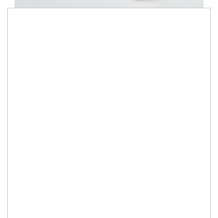
Cadru Birou Electric cu doua motoare si trei segmente.
Produs premium pentru activitate in picioare, dar si pentru
inaltime foarte mica.
Transforma-ti spatiul de lucru cu noul nostru Cadru Birou
Electric Reglabil, care aduce confortul la locul de munca la un
nivel superior. Cu o simpla apasare a unui buton, reglezi
inaltimea biroului pentru a-ti personaliza experienta de lucru
si a reduce oboseala, transformand fiecare zi intr-una
productiva.
Sistem Anticoliziune - Da
Viteza de coborare / urcare - 38mm/s
Sistem silentios; sub 50db
Alimentare 100 V - 240 V
Viteza constanta, precizie in inaltime
Instalare usoara
Pentru pret, detalii complete si pentru comanda accesati
acum
Cadru Birou reglabil electric cu doua motoare Orion
Alb
.