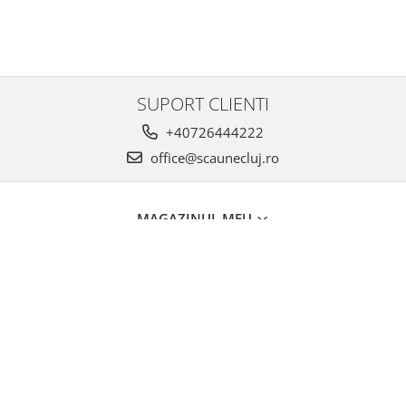
SUPORT CLIENTI
+40726444222
office@scaunecluj.ro
MAGAZINUL MEU
CLIENTI
DATE COMERCIALE
Scaune Cluj
Platforma E-commerce by Gomag