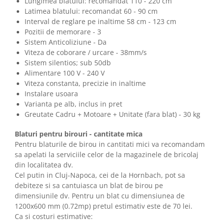
Lungimea blatului: recomandat 110 - 220 cm
Latimea blatului: recomandat 60 - 90 cm
Interval de reglare pe inaltime 58 cm - 123 cm
Pozitii de memorare - 3
Sistem Anticoliziune - Da
Viteza de coborare / urcare - 38mm/s
Sistem silentios; sub 50db
Alimentare 100 V - 240 V
Viteza constanta, precizie in inaltime
Instalare usoara
Varianta pe alb, inclus in pret
Greutate Cadru + Motoare + Unitate (fara blat) - 30 kg
Blaturi pentru birouri - cantitate mica
Pentru blaturile de birou in cantitati mici va recomandam
sa apelati la serviciile celor de la magazinele de bricolaj
din localitatea dv.
Cel putin in Cluj-Napoca, cei de la Hornbach, pot sa
debiteze si sa cantuiasca un blat de birou pe
dimensiunile dv. Pentru un blat cu dimensiunea de
1200x600 mm (0.72mp) pretul estimativ este de 70 lei.
Ca si costuri estimative: