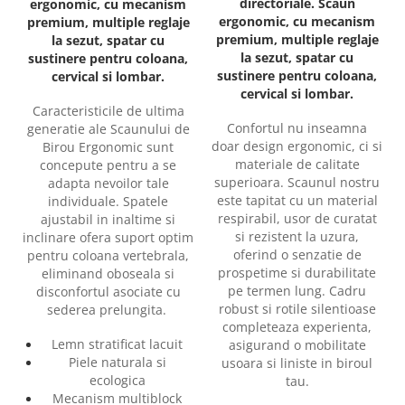
directoriale. Scaun
ergonomic, cu mecanism
ergonomic, cu mecanism
premium, multiple reglaje
premium, multiple reglaje
la sezut, spatar cu
la sezut, spatar cu
sustinere pentru coloana,
sustinere pentru coloana,
cervical si lombar.
cervical si lombar.
Caracteristicile de ultima
Confortul nu inseamna
generatie ale Scaunului de
doar design ergonomic, ci si
Birou Ergonomic sunt
materiale de calitate
concepute pentru a se
superioara. Scaunul nostru
adapta nevoilor tale
este tapitat cu un material
individuale. Spatele
respirabil, usor de curatat
ajustabil in inaltime si
si rezistent la uzura,
inclinare ofera suport optim
oferind o senzatie de
pentru coloana vertebrala,
prospetime si durabilitate
eliminand oboseala si
pe termen lung. Cadru
disconfortul asociate cu
robust si rotile silentioase
sederea prelungita.
completeaza experienta,
Lemn stratificat lacuit
asigurand o mobilitate
Piele naturala si
usoara si liniste in biroul
ecologica
tau.
Mecanism multiblock