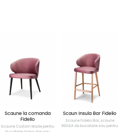
Scaune la comanda
Scaun Insula Bar Fidelio
S
Fidelio
Scaune Fidelio Bar, scaune
INSULA de bucatarie sau pentru
Scaune Custom Made pentru
Sca
BAR, living, sau HORECA
bucatarie, living, bar sau
b