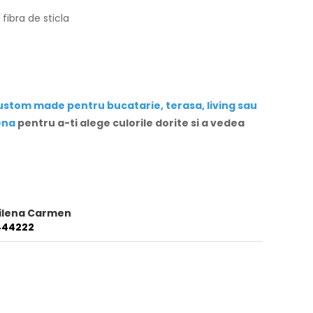
fibra de sticla
stom made pentru bucatarie, terasa, living sau
ena
pentru a-ti alege culorile dorite si a vedea
pilena Carmen
444222