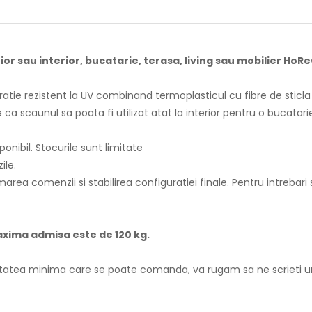
r sau interior, bucatarie, terasa, living sau mobilier HoR
ratie rezistent la UV combinand termoplasticul cu fibre de sticl
 scaunul sa poata fi utilizat atat la interior pentru o bucatarie
ponibil. Stocurile sunt limitate
ile.
rea comenzii si stabilirea configuratiei finale. Pentru intrebar
axima admisa este de 120 kg.
ntitatea minima care se poate comanda, va rugam sa ne scrieti u