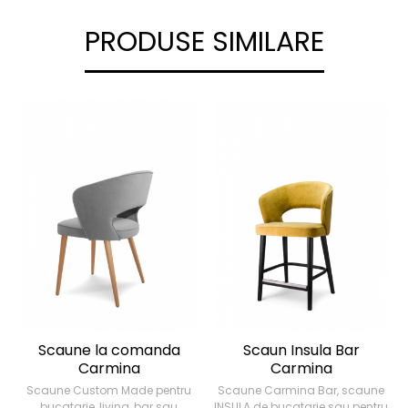
PRODUSE SIMILARE
Scaune la comanda
Scaun Insula Bar
Carmina
Carmina
Scaune Custom Made pentru
Scaune Carmina Bar, scaune
bucatarie, living, bar sau
INSULA de bucatarie sau pentru