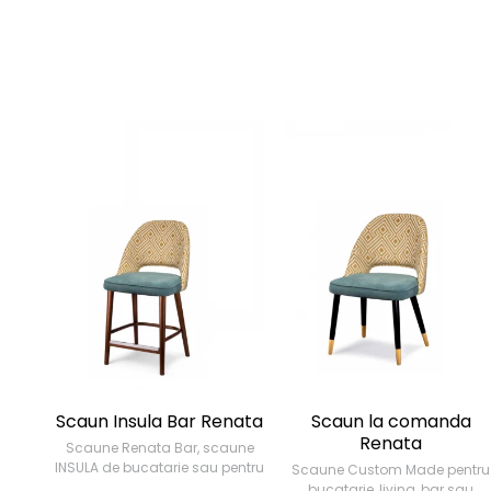
Scaun Insula Bar Renata
Scaun la comanda
Renata
Scaune Renata Bar, scaune
INSULA de bucatarie sau pentru
Scaune Custom Made pentru
BAR, living, sau HORECA
bucatarie, living, bar sau