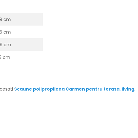
9 cm
5 cm
9 cm
3 cm
ccesati
Scaune polipropilena Carmen pentru terasa, living