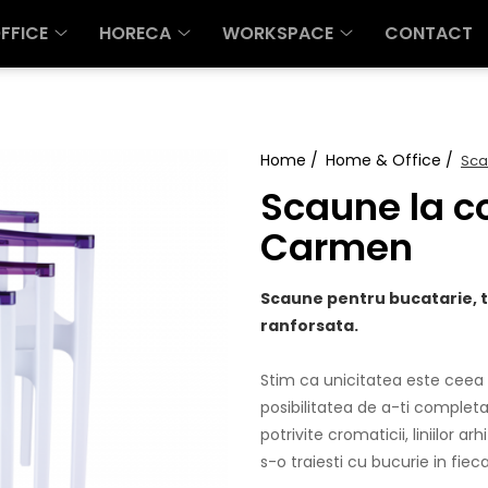
FFICE
HORECA
WORKSPACE
CONTACT
Home /
Home & Office /
Sca
Scaune la c
Carmen
Scaune pentru bucatarie, t
ranforsata.
Stim ca unicitatea este ceea
posibilitatea de a-ti complet
potrivite cromaticii, liniilor ar
s-o traiesti cu bucurie in fieca