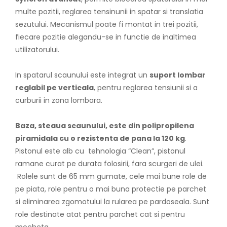
multe pozitii, reglarea tensinunii in spatar si translatia
sezutului. Mecanismul poate fi montat in trei pozitii,
fiecare pozitie alegandu-se in functie de inaltimea
utilizatorului.
In spatarul scaunului este integrat un
suport lombar
reglabil pe verticala
, pentru reglarea tensiunii si a
curburii in zona lombara.
Baza, steaua scaunului, este din polipropilena
piramidala cu o rezistenta de pana la 120 kg
.
Pistonul este alb cu tehnologia “Clean”, pistonul
ramane curat pe durata folosirii, fara scurgeri de ulei.
Rolele sunt de 65 mm gumate, cele mai bune role de
pe piata, role pentru o mai buna protectie pe parchet
si eliminarea zgomotului la rularea pe pardoseala. Sunt
role destinate atat pentru parchet cat si pentru