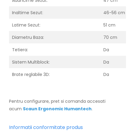
Adancime Sezut:
47 cm
Inaltime Sezut:
46-56 cm
Latime Sezut:
51 cm
Diametru Baza:
70 cm
Tetiera:
Da
Sistem Multiblock:
Da
Brate reglabile 3D:
Da
Pentru configurare, pret si comanda accesati
acum
Scaun Ergon
omic Humantech
.
Informatii conformitate produs