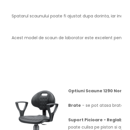
Spatarul scaunului poate fi ajustat dupa dorinta, iar inalt
Acest model de scaun de laborator este excelent pentru orice
Optiuni Scaune 1290 Nor
:
Brate
- se pot atasa brate fix
Suport Picioare - Reglabil
- 
poate culisa pe piston si ajut