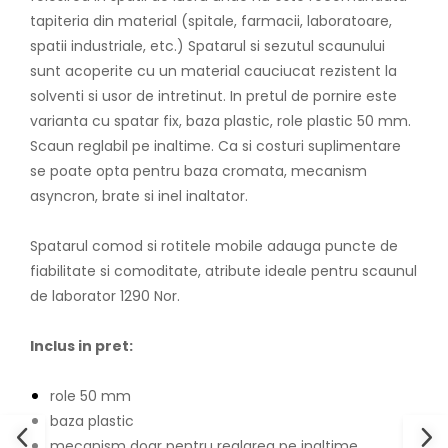
tapiteria din material (spitale, farmacii, laboratoare,
spatii industriale, etc.) Spatarul si sezutul scaunului
sunt acoperite cu un material cauciucat rezistent la
solventi si usor de intretinut. In pretul de pornire este
varianta cu spatar fix, baza plastic, role plastic 50 mm.
Scaun reglabil pe inaltime. Ca si costuri suplimentare
se poate opta pentru baza cromata, mecanism
asyncron, brate si inel inaltator.
Spatarul comod si rotitele mobile adauga puncte de
fiabilitate si comoditate, atribute ideale pentru scaunul
de laborator 1290 Nor.
Inclus in pret:
role 50 mm
baza plastic
mecanism doar pentru reglarea pe inaltime