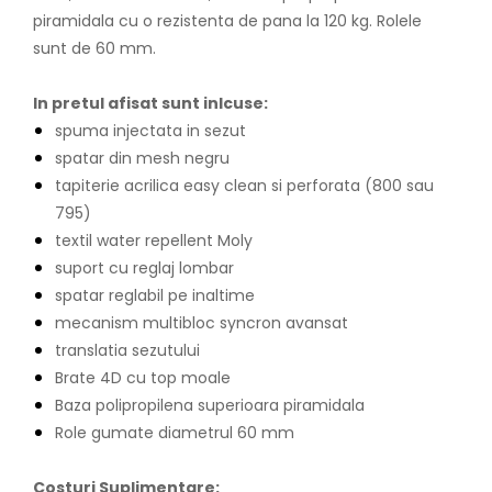
piramidala cu o rezistenta de pana la 120 kg. Rolele
sunt de 60 mm.
In pretul afisat sunt inlcuse:
spuma injectata in sezut
spatar din mesh negru
tapiterie acrilica easy clean si perforata (800 sau
795)
textil water repellent Moly
suport cu reglaj lombar
spatar reglabil pe inaltime
mecanism multibloc syncron avansat
translatia sezutului
Brate 4D cu top moale
Baza polipropilena superioara piramidala
Role gumate diametrul 60 mm
Costuri Suplimentare: