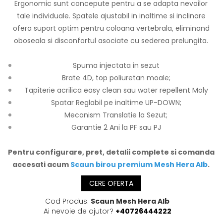
Ergonomic sunt concepute pentru a se adapta nevoilor
tale individuale. Spatele ajustabil in inaltime si inclinare
ofera suport optim pentru coloana vertebrala, eliminand
oboseala si disconfortul asociate cu sederea prelungita.
Spuma injectata in sezut
Brate 4D, top poliuretan moale;
Tapiterie acrilica easy clean sau water repellent Moly
Spatar Reglabil pe inaltime UP-DOWN;
Mecanism Translatie la Sezut;
Garantie 2 Ani la PF sau PJ
Pentru configurare, pret, detalii complete si comanda
accesati acum
Scaun birou premium Mesh Hera Alb
.
CERE OFERTA
Cod Produs:
Scaun Mesh Hera Alb
Ai nevoie de ajutor?
+40726444222