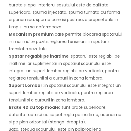
burete si apa. Interiorul sezutului este de calitate
superioara, spuma injectata, spuma turnata cu forma
ergonomica, spuma care isi pastreaza proprietatile in
timp si nu se deformeaza.
Mecanism premium
care permite blocarea spatarului
in mai multe pozitii, reglarea tensinunii in spatar si
translatia sezutului.
Spatar reglabil pe inaltime
: spatarul este reglabil pe
inaltime iar suplimentar in spatarul scaunului este
integrat un suport lombar reglabil pe verticala, pentru
reglarea tensiunii si a curburii in zona lombara.
Suport Lombar:
in spatarul scaunului este integrat un
suport lombar reglabil pe verticala, pentru reglarea
tensiunii si a curburii in zona lombara.
Brate 4D cu top moale:
sunt brate superioare,
datorita faptului ca se pot regla pe inaltime, adancime
si pe plan orizontal (stanga-dreapta).
Baza, steaua scaunului, este din polipropilena