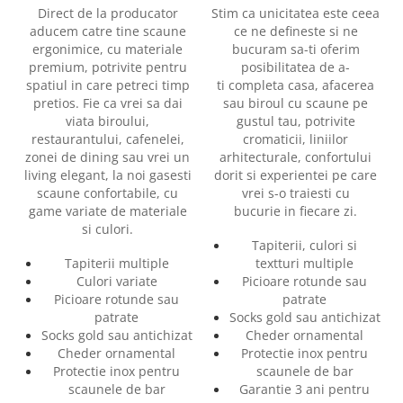
Direct de la producator
Stim ca unicitatea este ceea
aducem catre tine scaune
ce ne defineste si ne
ergonimice, cu materiale
bucuram sa-ti oferim
premium, potrivite pentru
posibilitatea de a-
spatiul in care petreci timp
ti completa casa, afacerea
pretios. Fie ca vrei sa dai
sau biroul cu scaune pe
viata biroului,
gustul tau, potrivite
restaurantului, cafenelei,
cromaticii, liniilor
zonei de dining sau vrei un
arhitecturale, confortului
living elegant, la noi gasesti
dorit si experientei pe care
scaune confortabile, cu
vrei s-o traiesti cu
game variate de materiale
bucurie in fiecare zi.
si culori.
Tapiterii, culori si
Tapiterii multiple
textturi multiple
Culori variate
Picioare rotunde sau
Picioare rotunde sau
patrate
patrate
Socks gold sau antichizat
Socks gold sau antichizat
Cheder ornamental
Cheder ornamental
Protectie inox pentru
Protectie inox pentru
scaunele de bar
scaunele de bar
Garantie 3 ani pentru