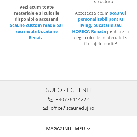
structura
Vezi acum toate
materialele si culorile
Acceseaza acum
scaunul
disponibile accesand
personalizabil pentru
Scaune custom made bar
living, bucatarie sau
sau insula bucatarie
HORECA Renata
pentru a-ti
Renata
.
alege culorile, materialul si
finisajele dorite!
SUPORT CLIENTI
+40726444222
office@scaunecluj.ro
MAGAZINUL MEU