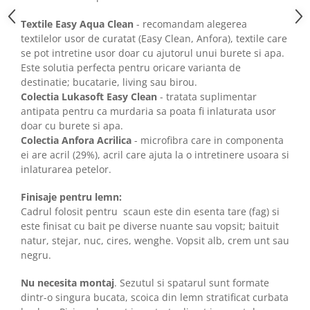
Textile Easy Aqua Clean
- recomandam alegerea
textilelor usor de curatat (Easy Clean, Anfora), textile care
se pot intretine usor doar cu ajutorul unui burete si apa.
Este solutia perfecta pentru oricare varianta de
destinatie; bucatarie, living sau birou.
Colectia Lukasoft Easy Clean
- tratata suplimentar
antipata pentru ca murdaria sa poata fi inlaturata usor
doar cu burete si apa.
Colectia Anfora Acrilica
- microfibra care in componenta
ei are acril (29%), acril care ajuta la o intretinere usoara si
inlaturarea petelor.
Finisaje pentru lemn:
Cadrul folosit pentru scaun este din esenta tare (fag) si
este finisat cu bait pe diverse nuante sau vopsit; baituit
natur, stejar, nuc, cires, wenghe. Vopsit alb, crem unt sau
negru.
Nu necesita montaj
. Sezutul si spatarul sunt formate
dintr-o singura bucata, scoica din lemn stratificat curbata