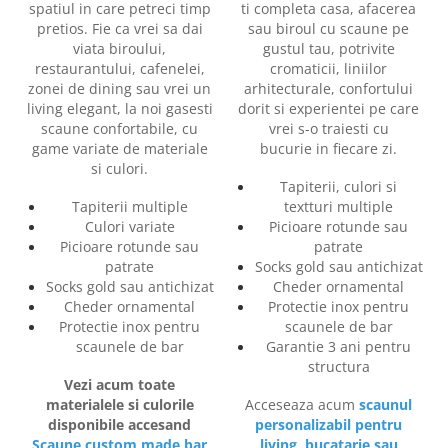
spatiul in care petreci timp
ti completa casa, afacerea
pretios. Fie ca vrei sa dai
sau biroul cu scaune pe
viata biroului,
gustul tau, potrivite
restaurantului, cafenelei,
cromaticii, liniilor
zonei de dining sau vrei un
arhitecturale, confortului
living elegant, la noi gasesti
dorit si experientei pe care
scaune confortabile, cu
vrei s-o traiesti cu
game variate de materiale
bucurie in fiecare zi.
si culori.
Tapiterii, culori si
Tapiterii multiple
textturi multiple
Culori variate
Picioare rotunde sau
Picioare rotunde sau
patrate
patrate
Socks gold sau antichizat
Socks gold sau antichizat
Cheder ornamental
Cheder ornamental
Protectie inox pentru
Protectie inox pentru
scaunele de bar
scaunele de bar
Garantie 3 ani pentru
structura
Vezi acum toate
materialele si culorile
Acceseaza acum
scaunul
disponibile accesand
personalizabil pentru
Scaune custom made bar
living, bucatarie sau