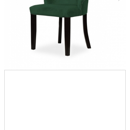
Scaune Custom Made pentru bucatarie, living sau HORECA.
Scaune personalizate in culori, tapiterii si finisaje la alegere.
Scaune din lemn masiv.
Vrei sa combini unicitatea gusturilor tale cu materiale
premium, sezut confortabil si spatar ergonomic. Scaunele
noastre custom made iti ofera acum posibilitatea de a alege
materiale de lux sau practice, picioare rotunde sau patrate, o
explozie de culori sau culori neutre, selectie variata pentru a