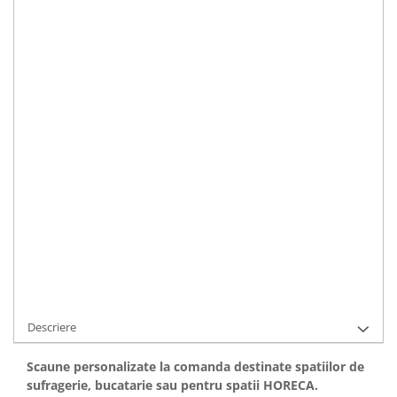
ne asigura ca vei gasi ceea ce cauti.
Tapiterii, culori si texturi multiple
Textile easy clean Lukasoft, Anfora
Garantie 3 ani pentru structura
Lasa-ti imaginatia sa gaseasca varianta perfecta accesand
acum
Scaune custom made living, sufragerie, dining,
bucatarie sau HORECA Olivia
.
CERE OFERTA
Cod Produs:
Scaun Olivia Living
Ai nevoie de ajutor?
+40726444222
Adauga la Favorite
Descriere
Scaune personalizate la comanda destinate spatiilor de
sufragerie, bucatarie sau pentru spatii HORECA.