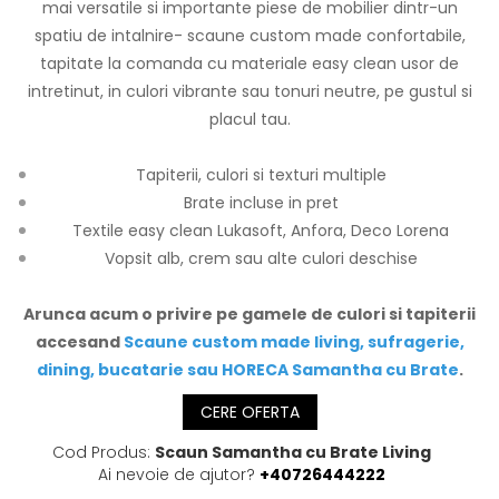
mai versatile si importante piese de mobilier dintr-un
spatiu de intalnire- scaune custom made confortabile,
tapitate la comanda cu materiale easy clean usor de
intretinut, in culori vibrante sau tonuri neutre, pe gustul si
placul tau.
Tapiterii, culori si texturi multiple
Brate incluse in pret
Textile easy clean Lukasoft, Anfora, Deco Lorena
Vopsit alb, crem sau alte culori deschise
Arunca acum o privire pe gamele de culori si tapiterii
accesand
Scaune custom made living, sufragerie,
dining, bucatarie sau HORECA Samantha cu Brate
.
CERE OFERTA
Cod Produs:
Scaun Samantha cu Brate Living
Ai nevoie de ajutor?
+40726444222