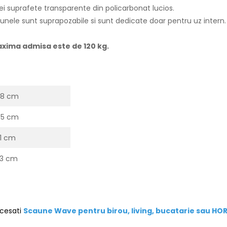
i suprafete transparente din policarbonat lucios.
aunele sunt suprapozabile si sunt dedicate doar pentru uz intern.
axima admisa este de 120 kg.
78 cm
45 cm
1 cm
3 cm
ccesati
Scaune Wave pentru birou, living, bucatarie sau HO