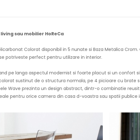
 living sau mobilier HoReCa
olicarbonat Colorat disponibil in 5 nunate si Baza Metalica Crom.
 potriveste perfect pentru utilizare in interior.
nd pe langa aspectul modernist si foarte placut si un confort si
 colorat sustinut de o structura normala, pe 4 picioare cu brate s
e Wave prezinta un design abstract, dintr-o combinatie reusita i
d ideale pentru orice camera din casa d-voastra sau spatii publice 