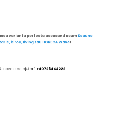
easca varianta perfecta accesand acum
Scaune
rie, birou, living sau HORECA Wave
!
Ai nevoie de ajutor?
+40726444222