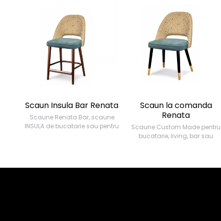
Scaun Insula Bar Renata
Scaun la comanda
Renata
Scaune Renata Bar, scaune
INSULA de bucatarie sau pentru
Scaune Custom Made pentru
BAR, living, sau HORECA
bucatarie, living, bar sau
personalizate. Sezut la 65 cm
HORECA. Scaune personalizat
pentru insula sau la 75 cm
in culori, tapiterii si finisaje la
pentru bar.
alegere. Scaune din lemn
masiv.
Direct de la producator
aducem catre tine scaune
Stim ca unicitatea este ceea
ergonimice, cu materiale
ce ne defineste si ne bucura
premium, potrivite pentru
sa-ti oferim posibilitatea de a
spatiul in care petreci timp
ti completa casa, afacerea