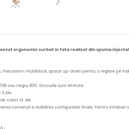
sezut ergonomic curbat in fata realizat din spuma injecta
 mecanism multiblock, spatar up-down pentru o reglare pe inalti
 795 sau negru 800. Stocurile sunt limitate.
3 zile
e culori: 14 zile
rea comenzii si stabilirea configuratiei finale. Pentru intrebar
) :