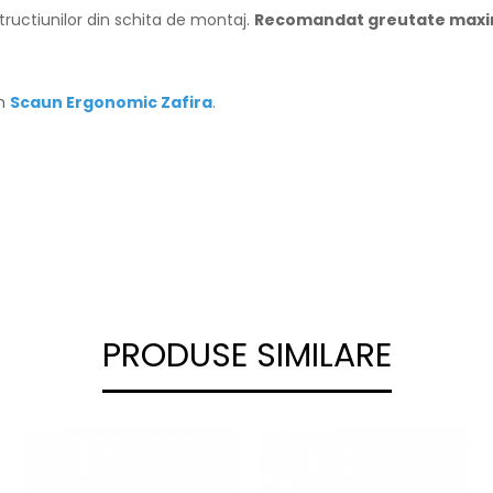
tructiunilor din schita de montaj.
Recomandat greutate maxim
um
Scaun Ergon
omic Zafira
.
PRODUSE SIMILARE