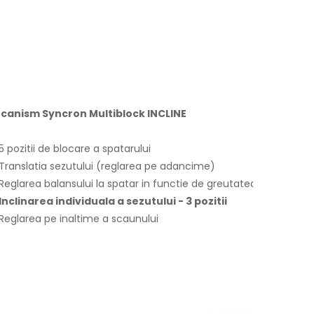
canism Syncron Multiblock INCLINE
5 pozitii de blocare a spatarului
Translatia sezutului (reglarea pe adancime)
Reglarea balansului la spatar in functie de greutatea utilizatorulu
Inclinarea individuala a sezutului - 3 pozitii
Reglarea pe inaltime a scaunului