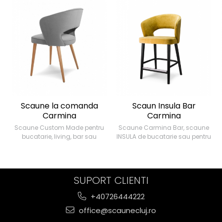
Scaune la comanda
Scaun Insula Bar
Carmina
Carmina
Scaune Custom Made pentru
Scaune Carmina Bar, scaune
bucatarie, living, bar sau
INSULA de bucatarie sau pentru
e
HORECA. Scaune personalizate
BAR, living, sau HORECA
in culori, tapiterii si finisaje la
personalizate. Sezut la 65 cm
alegere. Scaune din lemn
pentru insula sau la 75 cm
masiv.
pentru bar.
SUPORT CLIENTI
In viziunea ta scaunul perfect
Transforma-ti casa, biroul sau
+40726444222
m
este chic, elegant, extravagant,
afacerea adaugand cele mai
-
atemporal, practic sau colorat.
versatile si importante piese de
office@scaunecluj.ro
Noi iti oferim scaune
mobilier dintr-un spatiu de