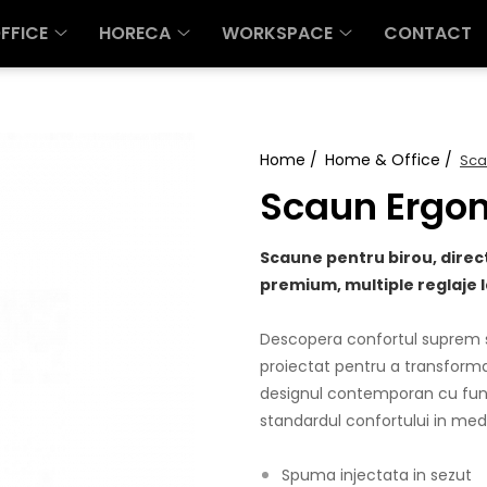
FFICE
HORECA
WORKSPACE
CONTACT
Home /
Home & Office /
Sca
Scaun Ergon
Scaune pentru birou, dire
premium, multiple reglaje l
Descopera confortul suprem s
proiectat pentru a transforma 
designul contemporan cu func
standardul confortului in medi
Spuma injectata in sezut