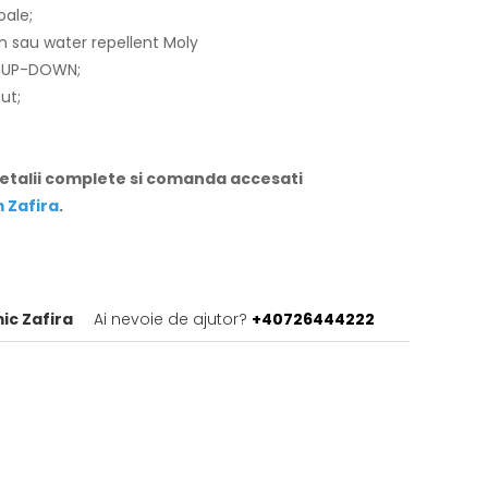
oale;
an sau water repellent Moly
me UP-DOWN;
ut;
detalii complete si comanda accesati
 Zafira
.
ic Zafira
Ai nevoie de ajutor?
+40726444222