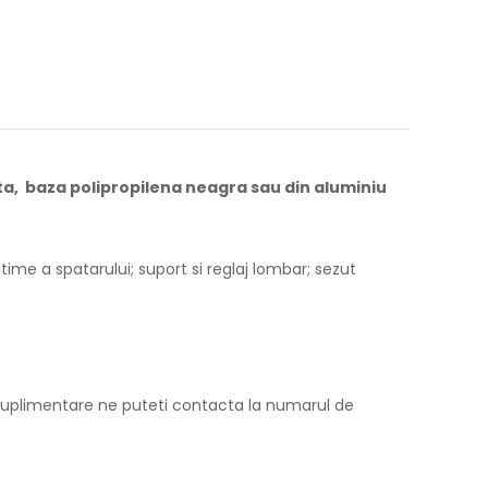
ta, baza polipropilena neagra sau din aluminiu
me a spatarului; suport si reglaj lombar; sezut
i suplimentare ne puteti contacta la numarul de