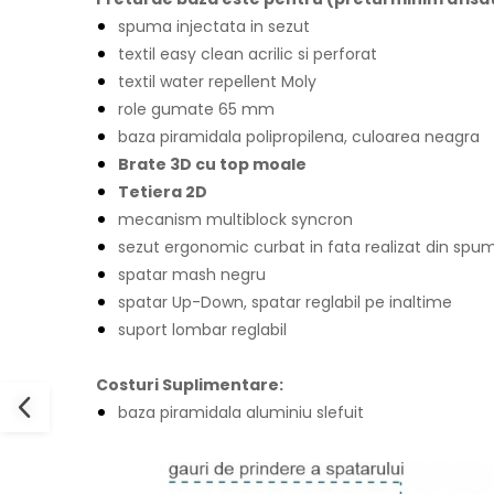
spuma injectata in sezut
textil easy clean acrilic si perforat
textil water repellent Moly
role gumate 65 mm
baza piramidala polipropilena, culoarea neagra
Brate 3D cu top moale
Tetiera 2D
mecanism multiblock syncron
sezut ergonomic curbat in fata realizat din spum
spatar mash negru
spatar Up-Down, spatar reglabil pe inaltime
suport lombar reglabil
Costuri Suplimentare:
baza piramidala aluminiu slefuit